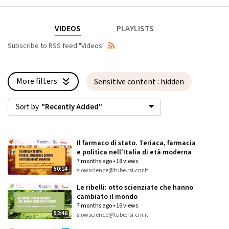
VIDEOS
PLAYLISTS
Subscribe to RSS feed "Videos"
More filters
Sensitive content
: hidden
Sort by
"Recently Added"
Languages:
Il farmaco di stato. Teriaca, farmacia
Update
your settings
e politica nell'Italia di età moderna
×
7 months ago
•
18 views
×
50:14
slowscience@tube.rsi.cnr.it
Sensitive content:
Type:
Le ribelli: otto scienziate che hanno
Update
your settings
cambiato il mondo
VOD & Live videos
7 months ago
•
16 views
Displayed
52:46
slowscience@tube.rsi.cnr.it
Live videos
Hide