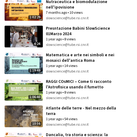
VOD videos
Nutraceutica e biomodulazione
nell'ipovisione
7 months ago
•
10 views
Categories:
1:02:29
slowscience@tube.rsi.cnr.it
×
×
All categories
Presntazione Babini SlowScience
01Marzo 2024
1 year ago
•
8 views
4:24
slowscience@tube.rsi.cnr.it
Matematica e arte nei simboli e nei
mosaici dell'antica Roma
1 year ago
•
14 views
1:19:48
slowscience@tube.rsi.cnr.it
RAGGI COsMICI – Come ti racconto
l'Astrofisica usando il fumetto
1 year ago
•
8 views
1:06:40
slowscience@tube.rsi.cnr.it
Atlante delle terre - Nel mezzo della
terra
1 year ago
•
54 views
10:56
slowscience@tube.rsi.cnr.it
Dancalia, tra storia e scienza: la